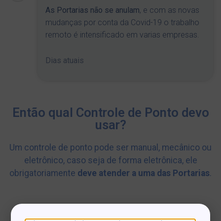
As Portarias não se anulam
, e com as novas
mudanças por conta da Covid-19 o trabalho
remoto é intensificado em varias empresas.
Dias atuais
Então qual Controle de Ponto devo
usar?
Um controle de ponto pode ser manual, mecânico ou
eletrônico, caso seja de forma eletrônica, ele
obrigatoriamente
deve atender a uma das
Portarias
.